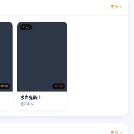
更多 >
⭐ 7.7
2026
2008
章
吸血鬼骑士
堀江由衣
更多 >