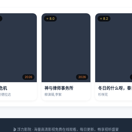
⭐ 8.0
⭐ 8.2
2026
2026
危机
神与律师事务所
安德拉达
柳演锡,李絮
杉咲花
🎬 浮力影院 · 海量高清影视免费在线观看，每日更新，畅享视听盛宴