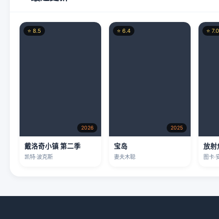
⭐ 8.5
⭐ 6.4
⭐ 7.0
2026
2025
戴洛奇小镇 第二季
宝岛
放射
凯特·波克斯
妻夫木聪
图卡·