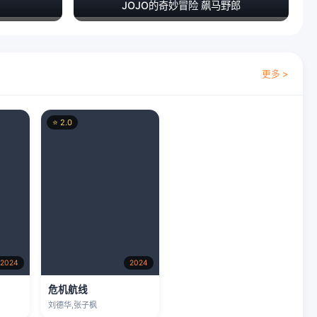
JOJO的奇妙冒险 飙马野郎
更多 >
⭐ 2.0
2024
2024
危机航线
刘德华,张子枫