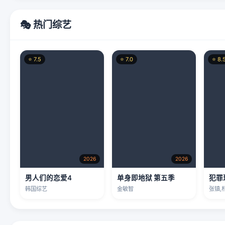
🎭 热门综艺
⭐ 7.5
⭐ 7.0
⭐ 8.
2026
2026
男人们的恋爱4
单身即地狱 第五季
犯罪
韩国综艺
金敏智
张镇,