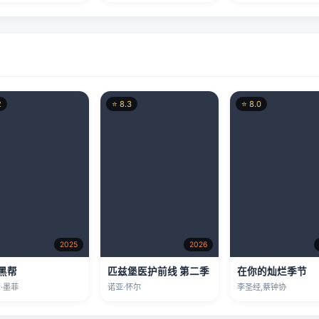
2
⭐ 8.3
⭐ 8.0
2025
2026
黑帮
匹兹堡医护前线 第二季
在你的灿烂季节
·墨菲
诺亚·怀尔
李圣经,蔡钟协