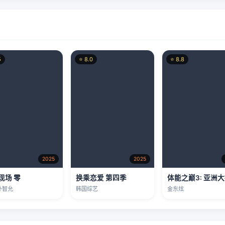
5
⭐ 8.0
⭐ 8.8
2025
2025
现场 零
换乘恋爱 第四季
体能之巅3: 亚洲
朴智允
韩国综艺
金东炫