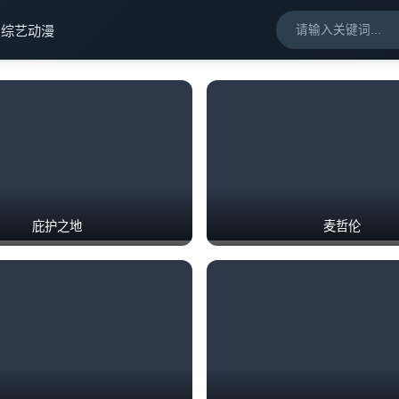
剧
综艺
动漫
庇护之地
麦哲伦