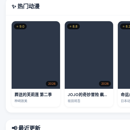
✨ 热门动漫
⭐ 9.0
⭐ 8.8
⭐ 8.
2026
2026
葬送的芙莉莲 第二季
JOJO的奇妙冒险 飙马野郎
命运
种崎敦美
坂田将吾
日本
📢 最近更新