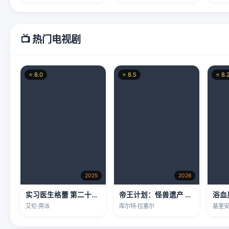
📺 热门电视剧
⭐ 8.0
⭐ 8.5
⭐ 8.
2025
2026
实习医生格蕾 第二十二季
帝王计划：怪兽遗产 第二季
浴血
艾伦·旁派
库尔特·拉塞尔
基里安