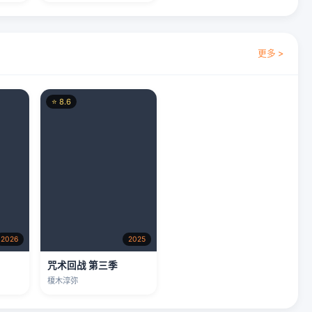
更多 >
⭐ 8.6
2026
2025
咒术回战 第三季
榎木淳弥