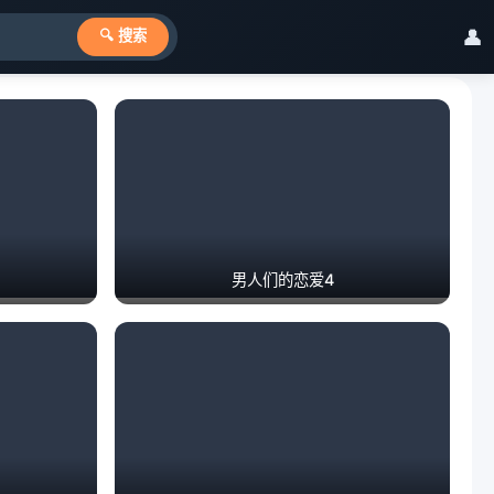
👤
🔍 搜索
男人们的恋爱4