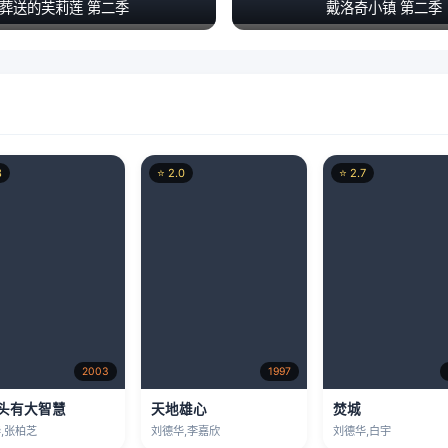
葬送的芙莉莲 第二季
戴洛奇小镇 第二季
8
⭐ 2.0
⭐ 2.7
2003
1997
头有大智慧
天地雄心
焚城
,张柏芝
刘德华,李嘉欣
刘德华,白宇