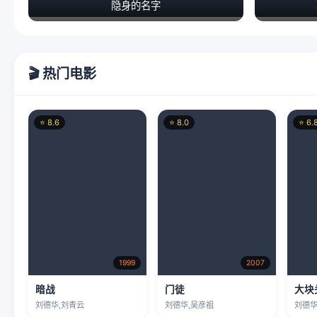
隐身的名字
🎬 热门电影
⭐ 8.6
⭐ 8.0
⭐ 6.
1999
2007
暗战
门徒
大块
刘德华,刘青云
刘德华,吴彦祖
刘德华