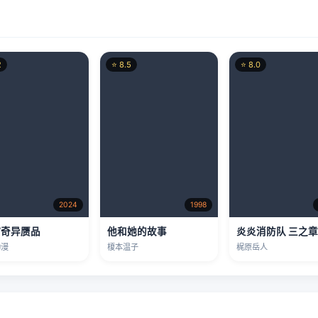
2
⭐ 8.5
⭐ 8.0
2024
1998
/奇异赝品
他和她的故事
炎炎消防队 三之
动漫
榎本温子
梶原岳人